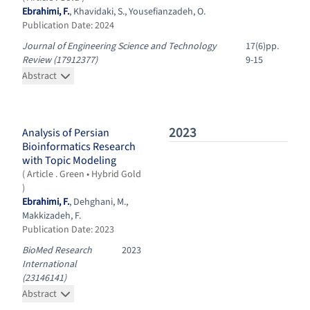
Ebrahimi, F.
,
Khavidaki, S.
,
Yousefianzadeh, O.
Publication Date: 2024
Journal of Engineering Science and Technology
17(6)pp.
Review (17912377)
9-15
Abstract
2023
Analysis of Persian
Bioinformatics Research
with Topic Modeling
( Article
. Green • Hybrid Gold
)
Ebrahimi, F.
,
Dehghani, M.
,
Makkizadeh, F.
Publication Date: 2023
BioMed Research
2023
International
(23146141)
Abstract