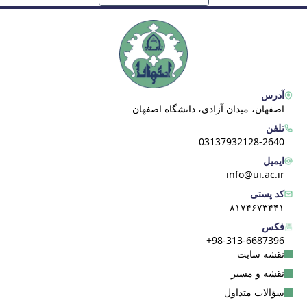
آدرس
اصفهان، میدان آزادی، دانشگاه اصفهان
تلفن
03137932128-2640
ایمیل
info@ui.ac.ir
کد پستی
۸۱۷۴۶۷۳۴۴۱
فکس
98-313-6687396+
نقشه سایت
نقشه و مسیر
سؤالات متداول