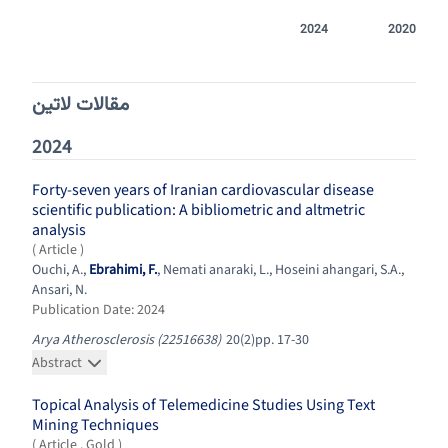
2024
2020
مقالات لاتین
2024
Forty-seven years of Iranian cardiovascular disease
scientific publication: A bibliometric and altmetric
analysis
( Article )
Ouchi, A.
,
Ebrahimi, F.
,
Nemati anaraki, L.
,
Hoseini ahangari, S.A.
,
Ansari, N.
Publication Date: 2024
Arya Atherosclerosis (22516638)
20(2)pp. 17-30
Abstract
Topical Analysis of Telemedicine Studies Using Text
Mining Techniques
( Article
. Gold
)